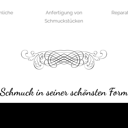
nliche
Anfertigung von
Repara
Schmuckstücken
Schmuck in seiner schönsten Form